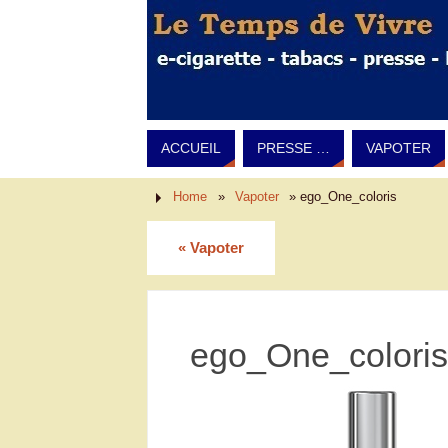
ACCUEIL
PRESSE …
VAPOTER
Home
»
Vapoter
»
ego_One_coloris
«
Vapoter
ego_One_coloris