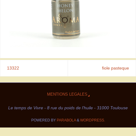
13322
fiole pasteque
MENTIONS LEGALES
Le temps de Vivre - 8 rue du poids de l'huile - 31000 Toulouse
POWERED BY
PARABOLA
&
WORDPRESS.