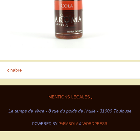
cinabre
MENTIONS LEGALES
Le temps de Vivre - 8 rue du poids de l'huile - 31000 Toulouse
POWERED BY
PARABOLA
&
WORDPRESS.