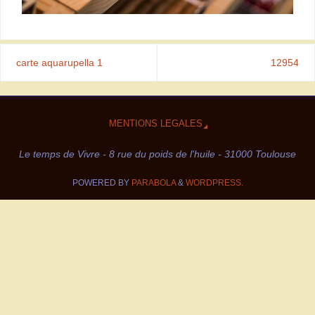
carte aquarupella 1
12954
MENTIONS LEGALES
Le temps de Vivre - 8 rue du poids de l'huile - 31000 Toulouse
POWERED BY
PARABOLA
&
WORDPRESS.